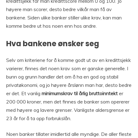
kredittsjekk får man kredittscore mellom 0 og 100. Jo
høyere man scorer, desto bedre vilkår man få av
bankene. Siden ulike banker stiller ulike krav, kan man
komme bedre ut hos noen enn hos andre.
Hva bankene ønsker seg
Selv om kriteriene for å komme godt ut av en kredittsjekk
varierer, finnes det noen krav som er ganske generelle. I
bunn og grunn handler det om å ha en god og stabil
privatøkonomi, og jo høyere årslønn man har, desto bedre
er det. Et vanlig
minimumskrav til årlig bruttoinntekt
er
200 000 kroner, men det finnes de banker som opererer
med høyere og lavere grenser. Vanligste aldersgrense er
23 år for å ta opp forbrukslån.
Noen banker tillater imidlertid alle myndige. De aller fleste