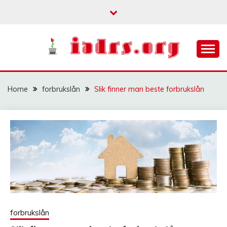
Skip
to
content
iadrs.org
IADRS.ORG
Home
forbrukslån
Slik finner man beste forbrukslån
forbrukslån